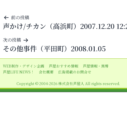
投
前の投稿
声かけ/チカン（高浜町）2007.12.20 12:
稿
ナ
次の投稿
ビ
その他事件（平田町）2008.01.05
ゲ
ー
WEB制作・デザイン企画
芦屋おすすめ情報
芦屋情報・黒帯
シ
芦屋LIFE NEWS！
会社概要
広告掲載のお問合せ
ョ
Copyright © 2004-2026 株式会社芦屋人 All rights reserved.
ン