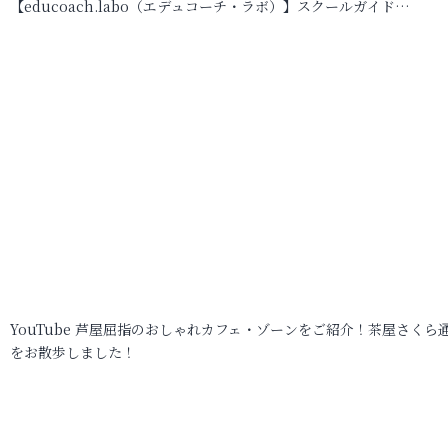
【educoach.labo（エデュコーチ・ラボ）】スクールガイド…
YouTube 芦屋屈指のおしゃれカフェ・ゾーンをご紹介！茶屋さくら
をお散歩しました！