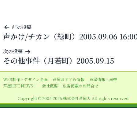
投
前の投稿
声かけ/チカン（緑町）2005.09.06 16:0
稿
ナ
次の投稿
ビ
その他事件（月若町）2005.09.15
ゲ
ー
WEB制作・デザイン企画
芦屋おすすめ情報
芦屋情報・黒帯
シ
芦屋LIFE NEWS！
会社概要
広告掲載のお問合せ
ョ
Copyright © 2004-2026 株式会社芦屋人 All rights reserved.
ン