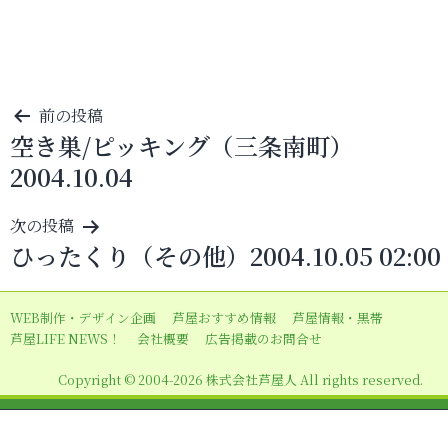
投
前の投稿
空き巣/ピッキング（三条南町）
稿
2004.10.04
ナ
ビ
次の投稿
ゲ
ひったくり（その他）2004.10.05 02:00
ー
シ
WEB制作・デザイン企画
芦屋おすすめ情報
芦屋情報・黒帯
ョ
芦屋LIFE NEWS！
会社概要
広告掲載のお問合せ
ン
Copyright © 2004-2026 株式会社芦屋人 All rights reserved.