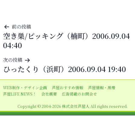
投
前の投稿
空き巣/ピッキング（楠町）2006.09.04
稿
04:40
ナ
ビ
次の投稿
ゲ
ひったくり（浜町）2006.09.04 19:40
ー
シ
WEB制作・デザイン企画
芦屋おすすめ情報
芦屋情報・黒帯
ョ
芦屋LIFE NEWS！
会社概要
広告掲載のお問合せ
ン
Copyright © 2004-2026 株式会社芦屋人 All rights reserved.