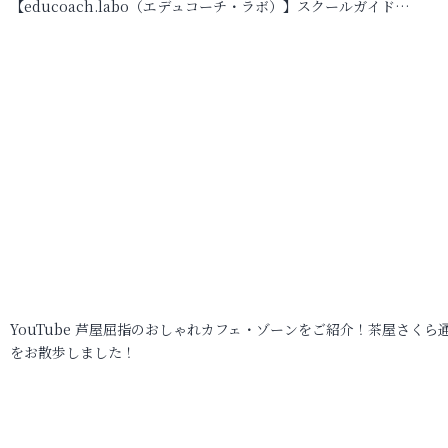
【educoach.labo（エデュコーチ・ラボ）】スクールガイド…
YouTube 芦屋屈指のおしゃれカフェ・ゾーンをご紹介！茶屋さくら
をお散歩しました！