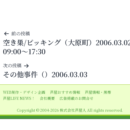
投
前の投稿
空き巣/ピッキング（大原町）2006.03.0
稿
09:00～17:30
ナ
ビ
次の投稿
ゲ
その他事件（）2006.03.03
ー
シ
WEB制作・デザイン企画
芦屋おすすめ情報
芦屋情報・黒帯
ョ
芦屋LIFE NEWS！
会社概要
広告掲載のお問合せ
ン
Copyright © 2004-2026 株式会社芦屋人 All rights reserved.