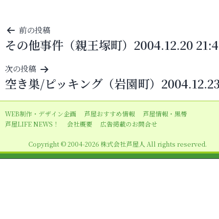
投
前の投稿
その他事件（親王塚町）2004.12.20 21:4
稿
ナ
次の投稿
ビ
空き巣/ピッキング（岩園町）2004.12.2
ゲ
ー
WEB制作・デザイン企画
芦屋おすすめ情報
芦屋情報・黒帯
シ
芦屋LIFE NEWS！
会社概要
広告掲載のお問合せ
ョ
Copyright © 2004-2026 株式会社芦屋人 All rights reserved.
ン