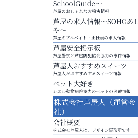
SchoolGuide～
芦屋のおしゃれなお稽古情報
芦屋の求人情報～SOHOあ
や～
芦屋のアルバイト・正社員の求人情報
芦屋安全掲示板
芦屋警察と芦屋防犯協会協力の事件情報
芦屋人おすすめスイーツ
芦屋人がおすすめするスイーツ情報
ペット大好き
シエル動物病院協力のペットの医療情報
スマホは何時間までなら大丈夫？ ～スマホ
株式会社芦屋人（運営会
に知っておきたい子どもの近視対策～
社）
おそうじ本舗芦屋東
会社概要
株式会社芦屋人は、デザイン事務所です