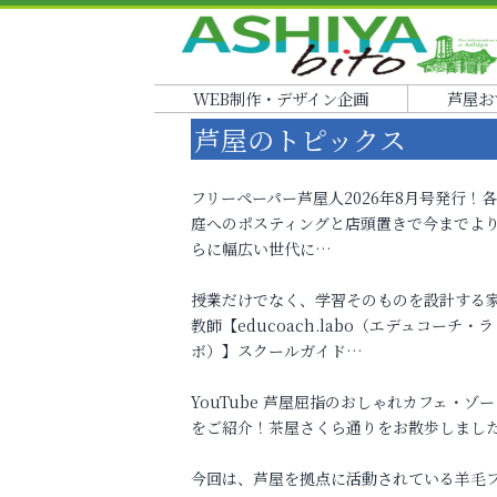
WEB制作・デザイン企画
芦屋お
芦屋のトピックス
フリーペーパー芦屋人2026年8月号発行！
庭へのポスティングと店頭置きで今までよ
らに幅広い世代に…
授業だけでなく、学習そのものを設計する
教師【educoach.labo（エデュコーチ・ラ
ボ）】スクールガイド…
YouTube 芦屋屈指のおしゃれカフェ・ゾー
をご紹介！茶屋さくら通りをお散歩しまし
今回は、芦屋を拠点に活動されている羊毛