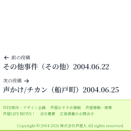
投
前の投稿
その他事件（その他）2004.06.22
稿
ナ
次の投稿
ビ
声かけ/チカン（船戸町）2004.06.25
ゲ
ー
WEB制作・デザイン企画
芦屋おすすめ情報
芦屋情報・黒帯
シ
芦屋LIFE NEWS！
会社概要
広告掲載のお問合せ
ョ
Copyright © 2004-2026 株式会社芦屋人 All rights reserved.
ン