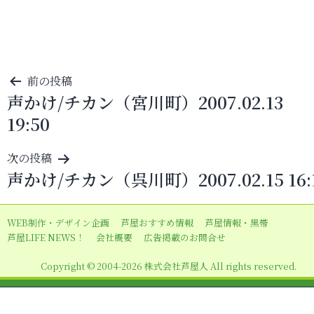
投
前の投稿
声かけ/チカン（宮川町）2007.02.13
稿
19:50
ナ
ビ
次の投稿
ゲ
声かけ/チカン（呉川町）2007.02.15 16:
ー
シ
WEB制作・デザイン企画
芦屋おすすめ情報
芦屋情報・黒帯
ョ
芦屋LIFE NEWS！
会社概要
広告掲載のお問合せ
ン
Copyright © 2004-2026 株式会社芦屋人 All rights reserved.