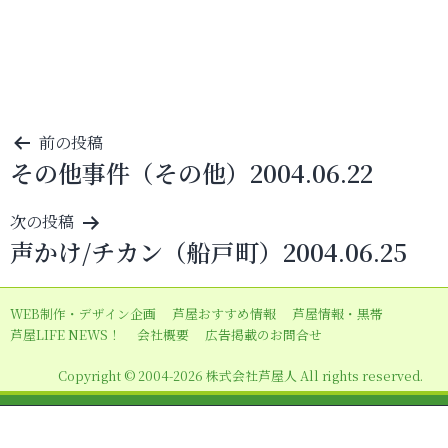
投
前の投稿
その他事件（その他）2004.06.22
稿
ナ
次の投稿
ビ
声かけ/チカン（船戸町）2004.06.25
ゲ
ー
WEB制作・デザイン企画
芦屋おすすめ情報
芦屋情報・黒帯
シ
芦屋LIFE NEWS！
会社概要
広告掲載のお問合せ
ョ
Copyright © 2004-2026 株式会社芦屋人 All rights reserved.
ン