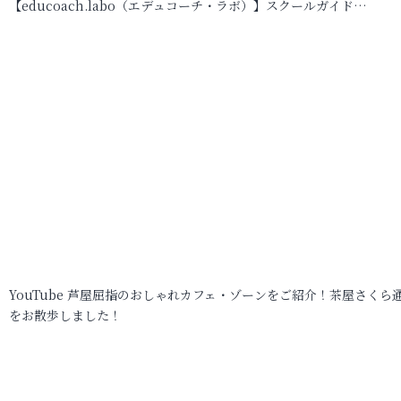
【educoach.labo（エデュコーチ・ラボ）】スクールガイド…
YouTube 芦屋屈指のおしゃれカフェ・ゾーンをご紹介！茶屋さくら
をお散歩しました！