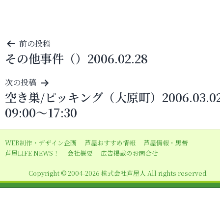
投
前の投稿
その他事件（）2006.02.28
稿
ナ
次の投稿
ビ
空き巣/ピッキング（大原町）2006.03.0
ゲ
09:00～17:30
ー
シ
WEB制作・デザイン企画
芦屋おすすめ情報
芦屋情報・黒帯
ョ
芦屋LIFE NEWS！
会社概要
広告掲載のお問合せ
ン
Copyright © 2004-2026 株式会社芦屋人 All rights reserved.