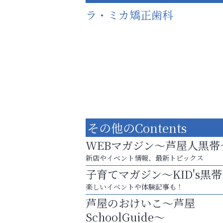
ラ・ミカ矯正歯科
その他のContents
WEBマガジン～芦屋人黒帯
新店やイベント情報、最新トピックス
子育てマガジン～KID's黒
お一人おひとりに合う治療をご提案
楽しいイベントや体験記事も！
口元から始まる、自分らしい毎日を
芦屋のおけいこ～芦屋
芦屋人~あしやびと~
SchoolGuide～