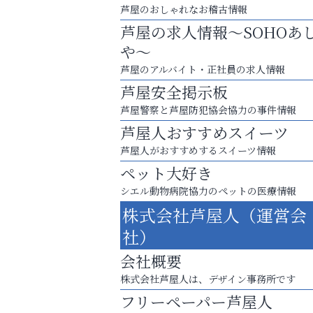
芦屋のおしゃれなお稽古情報
芦屋の求人情報～SOHOあ
や～
芦屋のアルバイト・正社員の求人情報
芦屋安全掲示板
芦屋警察と芦屋防犯協会協力の事件情報
芦屋人おすすめスイーツ
芦屋人がおすすめするスイーツ情報
ペット大好き
シエル動物病院協力のペットの医療情報
芦屋・西宮・神戸の新店舗PRやリニューア
株式会社芦屋人（運営会
知などお気軽にご相談ください。
社）
整体院エスコート・芦屋サ
会社概要
ン
株式会社芦屋人は、デザイン事務所です
フリーペーパー芦屋人