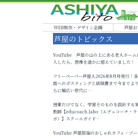
WEB制作・デザイン企画
芦屋お
芦屋のトピックス
YouTube 芦屋の山の上にある老人ホーム
入したら、想像を遥かに超えていました！
フリーペーパー芦屋人2026年8月号発行！
庭へのポスティングと店頭置きで今までよ
らに幅広い世代に…
授業だけでなく、学習そのものを設計する
教師【educoach.labo（エデュコーチ・ラ
ボ）】スクールガイド…
YouTube 芦屋屈指のおしゃれカフェ・ゾー