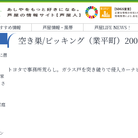
すすめ情報
芦屋情報・黒帯
芦屋LIFE NEWS！
空き巣/ピッキング（業平町）2004.10
に潜
トヨタで事務所荒らし。ガラス戸を突き破りで侵入カーナ
各家
りさ
家庭
ン