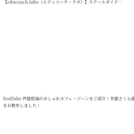
【educoach.labo（エデュコーチ・ラボ）】スクールガイド…
YouTube 芦屋屈指のおしゃれカフェ・ゾーンをご紹介！茶屋さくら
をお散歩しました！