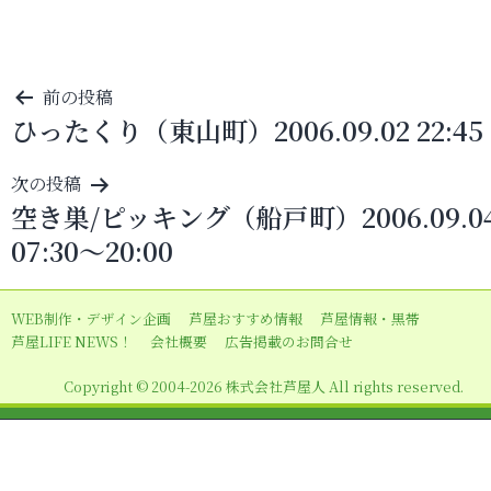
投
前の投稿
ひったくり（東山町）2006.09.02 22:45
稿
ナ
次の投稿
ビ
空き巣/ピッキング（船戸町）2006.09.0
ゲ
07:30～20:00
ー
シ
WEB制作・デザイン企画
芦屋おすすめ情報
芦屋情報・黒帯
ョ
芦屋LIFE NEWS！
会社概要
広告掲載のお問合せ
ン
Copyright © 2004-2026 株式会社芦屋人 All rights reserved.