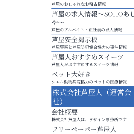
芦屋のおしゃれなお稽古情報
芦屋の求人情報～SOHOあ
や～
芦屋のアルバイト・正社員の求人情報
芦屋安全掲示板
芦屋警察と芦屋防犯協会協力の事件情報
芦屋人おすすめスイーツ
芦屋人がおすすめするスイーツ情報
ペット大好き
シエル動物病院協力のペットの医療情報
芦屋・西宮・神戸の新店舗PRやリニューア
株式会社芦屋人（運営会
知などお気軽にご相談ください。
社）
Y-SPIRAL（ワイスパイラ
会社概要
株式会社芦屋人は、デザイン事務所です
フリーペーパー芦屋人