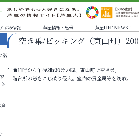
すすめ情報
芦屋情報・黒帯
芦屋LIFE NEWS！
空き巣/ピッキング（東山町）2006.03
に潜
午前11時から午後2時30分の間、東山町で空き巣。
各家
１階台所の窓をこじ破り侵入。室内の貴金属等を窃取。
りさ
家庭
ン