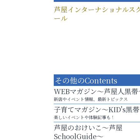
芦屋インターナショナルス
ール
その他のContents
WEBマガジン～芦屋人黒帯
新店やイベント情報、最新トピックス
子育てマガジン～KID's黒
楽しいイベントや体験記事も！
英語で育つ、世界が広がる！
芦屋のおけいこ～芦屋
芦屋人~あしやびと~
SchoolGuide～