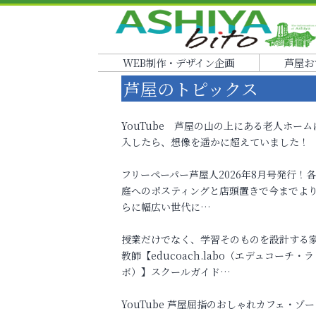
WEB制作・デザイン企画
芦屋お
芦屋のトピックス
YouTube 芦屋の山の上にある老人ホーム
入したら、想像を遥かに超えていました！
フリーペーパー芦屋人2026年8月号発行！
庭へのポスティングと店頭置きで今までよ
らに幅広い世代に…
授業だけでなく、学習そのものを設計する
教師【educoach.labo（エデュコーチ・ラ
ボ）】スクールガイド…
YouTube 芦屋屈指のおしゃれカフェ・ゾー