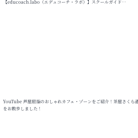
【educoach.labo（エデュコーチ・ラボ）】スクールガイド…
YouTube 芦屋屈指のおしゃれカフェ・ゾーンをご紹介！茶屋さくら
をお散歩しました！