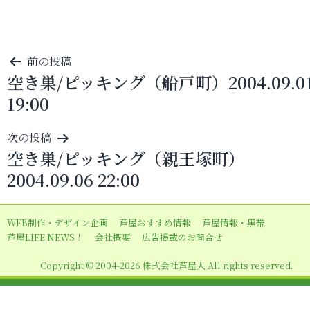
投
前の投稿
空き巣/ピッキング（船戸町）2004.09.0
稿
19:00
ナ
ビ
次の投稿
ゲ
空き巣/ピッキング（親王塚町）
ー
2004.09.06 22:00
シ
ョ
WEB制作・デザイン企画
芦屋おすすめ情報
芦屋情報・黒帯
ン
芦屋LIFE NEWS！
会社概要
広告掲載のお問合せ
Copyright © 2004-2026 株式会社芦屋人 All rights reserved.