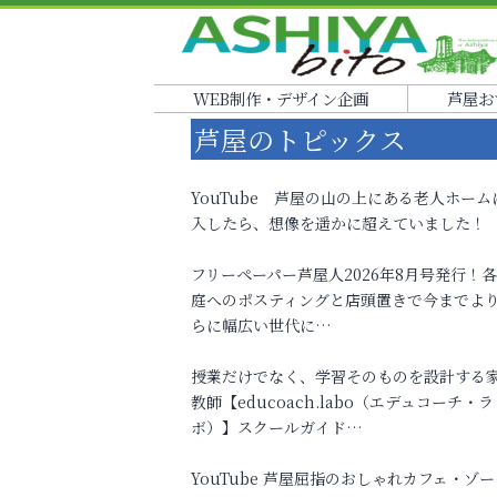
WEB制作・デザイン企画
芦屋お
芦屋のトピックス
YouTube 芦屋の山の上にある老人ホーム
入したら、想像を遥かに超えていました！
フリーペーパー芦屋人2026年8月号発行！
庭へのポスティングと店頭置きで今までよ
らに幅広い世代に…
授業だけでなく、学習そのものを設計する
教師【educoach.labo（エデュコーチ・ラ
ボ）】スクールガイド…
YouTube 芦屋屈指のおしゃれカフェ・ゾー