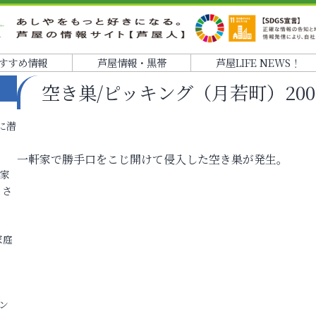
すすめ情報
芦屋情報・黒帯
芦屋LIFE NEWS！
空き巣/ピッキング（月若町）2004.
に潜
一軒家で勝手口をこじ開けて侵入した空き巣が発生。
各家
りさ
家庭
ン