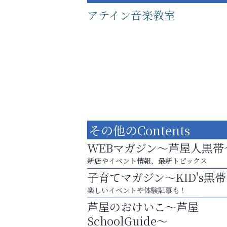
アテイン音楽教室
その他のContents
WEBマガジン～芦屋人黒帯
新店やイベント情報、最新トピックス
子育てマガジン～KID's黒
あなたらしく奏でる、音楽の時間
楽しいイベントや体験記事も！
阪神相続相談協会
芦屋のおけいこ～芦屋
SchoolGuide～