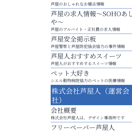
芦屋のおしゃれなお稽古情報
芦屋の求人情報～SOHOあ
や～
芦屋のアルバイト・正社員の求人情報
芦屋安全掲示板
芦屋警察と芦屋防犯協会協力の事件情報
芦屋人おすすめスイーツ
芦屋人がおすすめするスイーツ情報
ペット大好き
まずは話してみませんか？
シエル動物病院協力のペットの医療情報
「相続」無料相談会カフェ
株式会社芦屋人（運営会
芦屋人~あしやびと~
社）
会社概要
株式会社芦屋人は、デザイン事務所です
フリーペーパー芦屋人