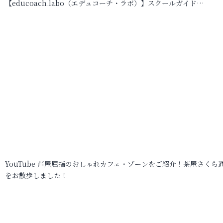
【educoach.labo（エデュコーチ・ラボ）】スクールガイド…
YouTube 芦屋屈指のおしゃれカフェ・ゾーンをご紹介！茶屋さくら
をお散歩しました！