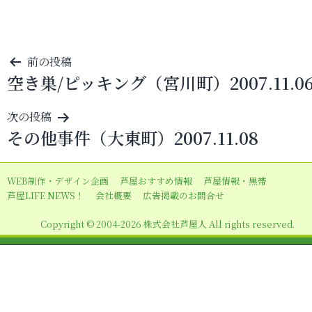
投
前の投稿
空き巣/ピッキング（宮川町）2007.11.0
稿
ナ
次の投稿
ビ
その他事件（大東町）2007.11.08
ゲ
ー
WEB制作・デザイン企画
芦屋おすすめ情報
芦屋情報・黒帯
シ
芦屋LIFE NEWS！
会社概要
広告掲載のお問合せ
ョ
Copyright © 2004-2026 株式会社芦屋人 All rights reserved.
ン