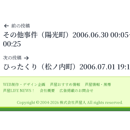
投
前の投稿
その他事件（陽光町）2006.06.30 00:0
稿
00:25
ナ
ビ
次の投稿
ゲ
ひったくり（松ノ内町）2006.07.01 19:1
ー
シ
WEB制作・デザイン企画
芦屋おすすめ情報
芦屋情報・黒帯
ョ
芦屋LIFE NEWS！
会社概要
広告掲載のお問合せ
ン
Copyright © 2004-2026 株式会社芦屋人 All rights reserved.