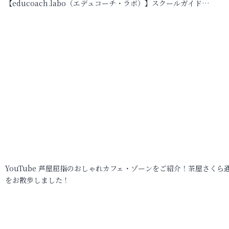
【educoach.labo（エデュコーチ・ラボ）】スクールガイド…
YouTube 芦屋屈指のおしゃれカフェ・ゾーンをご紹介！茶屋さくら
をお散歩しました！