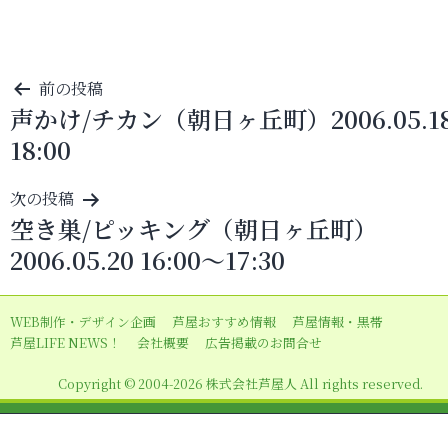
投
前の投稿
声かけ/チカン（朝日ヶ丘町）2006.05.1
稿
18:00
ナ
ビ
次の投稿
ゲ
空き巣/ピッキング（朝日ヶ丘町）
ー
2006.05.20 16:00～17:30
シ
ョ
WEB制作・デザイン企画
芦屋おすすめ情報
芦屋情報・黒帯
ン
芦屋LIFE NEWS！
会社概要
広告掲載のお問合せ
Copyright © 2004-2026 株式会社芦屋人 All rights reserved.