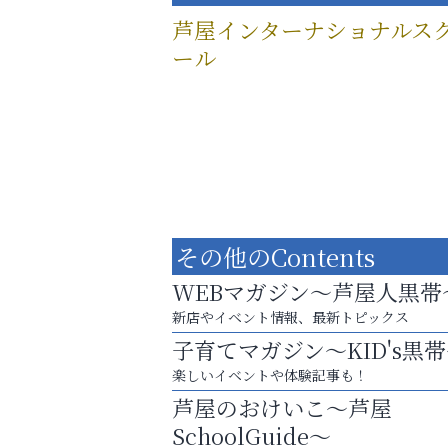
芦屋インターナショナルス
ール
その他のContents
WEBマガジン～芦屋人黒帯
新店やイベント情報、最新トピックス
子育てマガジン～KID's黒
楽しいイベントや体験記事も！
「この学校に出会えて、本当によかった。
芦屋のおけいこ～芦屋
おそうじ本舗芦屋東
SchoolGuide～