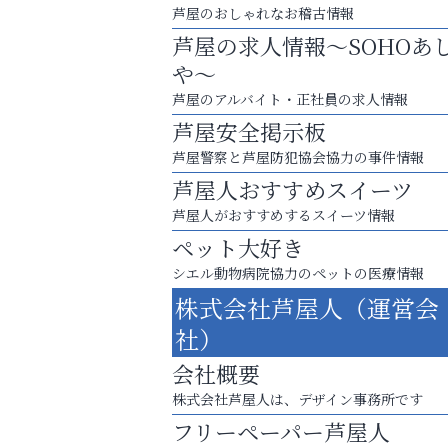
芦屋のおしゃれなお稽古情報
芦屋の求人情報～SOHOあ
や～
芦屋のアルバイト・正社員の求人情報
芦屋安全掲示板
芦屋警察と芦屋防犯協会協力の事件情報
芦屋人おすすめスイーツ
芦屋人がおすすめするスイーツ情報
ペット大好き
シエル動物病院協力のペットの医療情報
梅雨でカビが繁殖する前に！
株式会社芦屋人（運営会
エアコン掃除は“今”が最適
社）
いわみ眼科
会社概要
株式会社芦屋人は、デザイン事務所です
フリーペーパー芦屋人