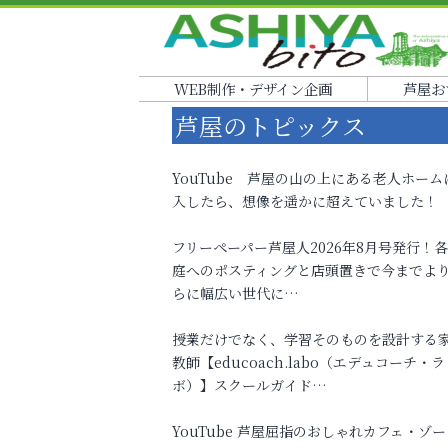
WEB制作・デザイン企画
芦屋お
芦屋のトピックス
YouTube 芦屋の山の上にある老人ホーム
入したら、想像を遥かに超えていました！
フリーペーパー芦屋人2026年8月号発行！
庭へのポスティングと店頭置きで今までよ
らに幅広い世代に…
授業だけでなく、学習そのものを設計する
教師【educoach.labo（エデュコーチ・ラ
ボ）】スクールガイド…
YouTube 芦屋屈指のおしゃれカフェ・ゾー