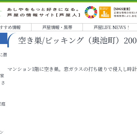
すすめ情報
芦屋情報・黒帯
芦屋LIFE NEWS！
空き巣/ピッキング（奥池町）2004.
に潜
マンション1階に空き巣。窓ガラスの打ち破りで侵入し時計
各家
りさ
家庭
ン