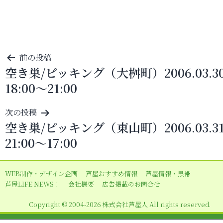
投
前の投稿
空き巣/ピッキング（大桝町）2006.03.3
稿
18:00～21:00
ナ
ビ
次の投稿
ゲ
空き巣/ピッキング（東山町）2006.03.3
ー
21:00～17:00
シ
ョ
WEB制作・デザイン企画
芦屋おすすめ情報
芦屋情報・黒帯
ン
芦屋LIFE NEWS！
会社概要
広告掲載のお問合せ
Copyright © 2004-2026 株式会社芦屋人 All rights reserved.