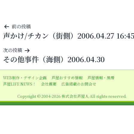
投
前の投稿
声かけ/チカン（街側）2006.04.27 16:4
稿
ナ
次の投稿
ビ
その他事件（海側）2006.04.30
ゲ
ー
WEB制作・デザイン企画
芦屋おすすめ情報
芦屋情報・黒帯
シ
芦屋LIFE NEWS！
会社概要
広告掲載のお問合せ
ョ
Copyright © 2004-2026 株式会社芦屋人 All rights reserved.
ン