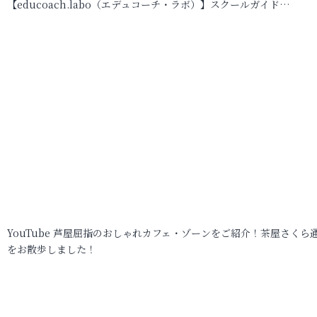
【educoach.labo（エデュコーチ・ラボ）】スクールガイド…
YouTube 芦屋屈指のおしゃれカフェ・ゾーンをご紹介！茶屋さくら
をお散歩しました！