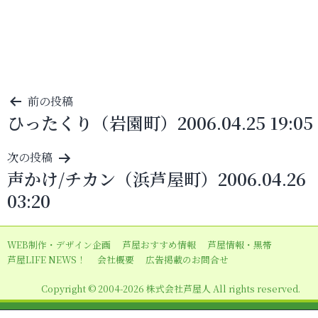
投
前の投稿
ひったくり（岩園町）2006.04.25 19:05
稿
ナ
次の投稿
ビ
声かけ/チカン（浜芦屋町）2006.04.26
ゲ
03:20
ー
シ
WEB制作・デザイン企画
芦屋おすすめ情報
芦屋情報・黒帯
ョ
芦屋LIFE NEWS！
会社概要
広告掲載のお問合せ
ン
Copyright © 2004-2026 株式会社芦屋人 All rights reserved.