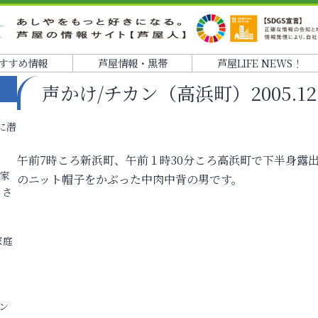
すすめ情報
芦屋情報・黒帯
芦屋LIFE NEWS！
声かけ/チカン（高浜町）2005.12.0
に潜
午前7時ころ新浜町、午前１時30分ころ高浜町で下半身露出
各家
のニット帽子をかぶった中肉中背の男です。
りさ
家庭
ン