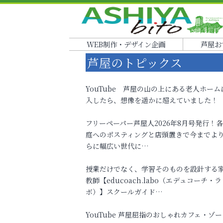
WEB制作・デザイン企画
芦屋お
芦屋のトピックス
YouTube 芦屋の山の上にある老人ホーム
入したら、想像を遥かに超えていました！
フリーペーパー芦屋人2026年8月号発行！
庭へのポスティングと店頭置きで今までよ
らに幅広い世代に…
授業だけでなく、学習そのものを設計する
教師【educoach.labo（エデュコーチ・ラ
ボ）】スクールガイド…
YouTube 芦屋屈指のおしゃれカフェ・ゾー