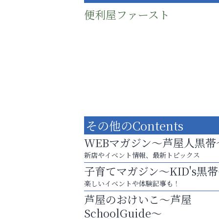
便利屋ファースト
その他のContents
WEBマガジン～芦屋人黒帯
新店やイベント情報、最新トピックス
子育てマガジン～KID's黒
庭のお手入れから遺品整理まで
楽しいイベントや体験記事も！
ちょっとしたお困りごともOK!
芦屋のおけいこ～芦屋
アテイン音楽教室
SchoolGuide～