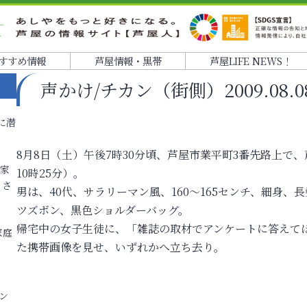
すすめ情報
芦屋情報・黒帯
芦屋LIFE NEWS！
声かけ/チカン（街側）2009.08.08 
に潜
8月8日（土）午後7時30分頃、芦屋市業平町3番先路上で
各家
10時25分）。
りさ
男は、40代、サラリーマン風、160～165センチ、細身
ツズボン、黒色ショルダーバッグ。
帰宅中の女子生徒に、「雑誌の取材でアンケートに答えて
家庭
た携帯画像を見せ、いずれかへ立ち去り。
ン