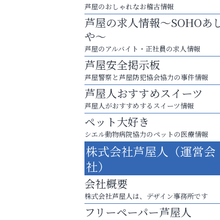
芦屋のおしゃれなお稽古情報
芦屋の求人情報～SOHOあ
や～
芦屋のアルバイト・正社員の求人情報
芦屋安全掲示板
芦屋警察と芦屋防犯協会協力の事件情報
芦屋人おすすめスイーツ
芦屋人がおすすめするスイーツ情報
ペット大好き
お一人おひとりに合う治療をご提案
シエル動物病院協力のペットの医療情報
口元から始まる、自分らしい毎日を
株式会社芦屋人（運営会
そうさくてっぱん樹々
社）
会社概要
株式会社芦屋人は、デザイン事務所です
フリーペーパー芦屋人