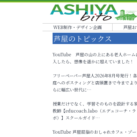
WEB制作・デザイン企画
芦屋お
芦屋のトピックス
YouTube 芦屋の山の上にある老人ホーム
入したら、想像を遥かに超えていました！
フリーペーパー芦屋人2026年8月号発行！
庭へのポスティングと店頭置きで今までよ
らに幅広い世代に…
授業だけでなく、学習そのものを設計する
教師【educoach.labo（エデュコーチ・ラ
ボ）】スクールガイド…
YouTube 芦屋屈指のおしゃれカフェ・ゾー