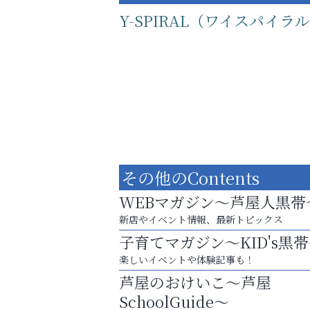
Y-SPIRAL（ワイスパイラ
その他のContents
WEBマガジン～芦屋人黒帯
新店やイベント情報、最新トピックス
子育てマガジン～KID's黒
運動不足「動かない」を解消しませんか？
楽しいイベントや体験記事も！
ラ・ミカ矯正歯科
芦屋のおけいこ～芦屋
SchoolGuide～