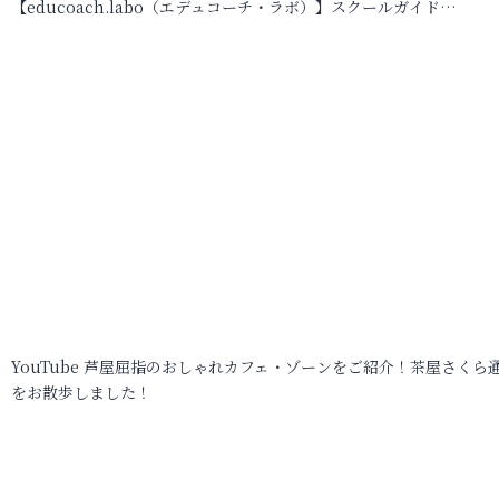
【educoach.labo（エデュコーチ・ラボ）】スクールガイド…
YouTube 芦屋屈指のおしゃれカフェ・ゾーンをご紹介！茶屋さくら
をお散歩しました！