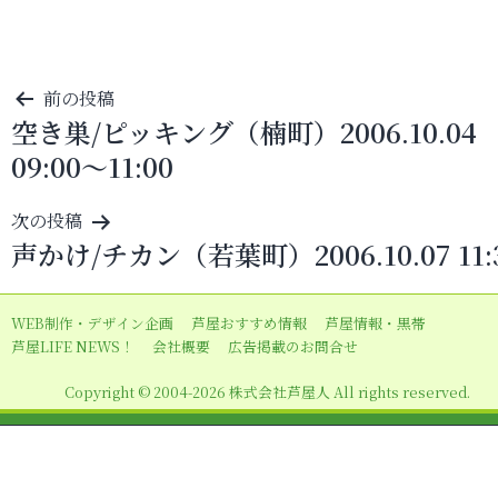
投
前の投稿
空き巣/ピッキング（楠町）2006.10.04
稿
09:00～11:00
ナ
ビ
次の投稿
ゲ
声かけ/チカン（若葉町）2006.10.07 11:
ー
シ
WEB制作・デザイン企画
芦屋おすすめ情報
芦屋情報・黒帯
ョ
芦屋LIFE NEWS！
会社概要
広告掲載のお問合せ
ン
Copyright © 2004-2026 株式会社芦屋人 All rights reserved.