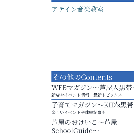
アテイン音楽教室
その他のContents
WEBマガジン～芦屋人黒帯
新店やイベント情報、最新トピックス
子育てマガジン～KID's黒
あなたらしく奏でる、音楽の時間
楽しいイベントや体験記事も！
南芦屋浜皮膚科クリニック
芦屋のおけいこ～芦屋
SchoolGuide～