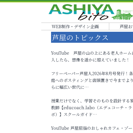
WEB制作・デザイン企画
芦屋お
芦屋のトピックス
YouTube 芦屋の山の上にある老人ホーム
入したら、想像を遥かに超えていました！
フリーペーパー芦屋人2026年8月号発行！
庭へのポスティングと店頭置きで今までよ
らに幅広い世代に…
授業だけでなく、学習そのものを設計する
教師【educoach.labo（エデュコーチ・ラ
ボ）】スクールガイド…
YouTube 芦屋屈指のおしゃれカフェ・ゾー