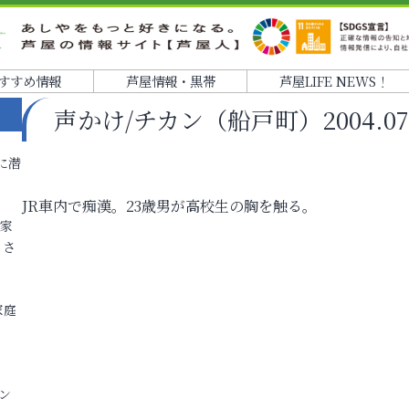
すすめ情報
芦屋情報・黒帯
芦屋LIFE NEWS！
声かけ/チカン（船戸町）2004.07.16
に潜
JR車内で痴漢。23歳男が高校生の胸を触る。
各家
りさ
家庭
ン