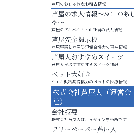
芦屋のおしゃれなお稽古情報
芦屋の求人情報～SOHOあ
や～
芦屋のアルバイト・正社員の求人情報
芦屋安全掲示板
芦屋警察と芦屋防犯協会協力の事件情報
芦屋人おすすめスイーツ
芦屋人がおすすめするスイーツ情報
ペット大好き
お子さまにも大人にも、優しく寄り添う
シエル動物病院協力のペットの医療情報
OTTO南芦屋浜皮膚科クリニック、開院！
株式会社芦屋人（運営会
阪神相続相談協会
社）
会社概要
株式会社芦屋人は、デザイン事務所です
フリーペーパー芦屋人