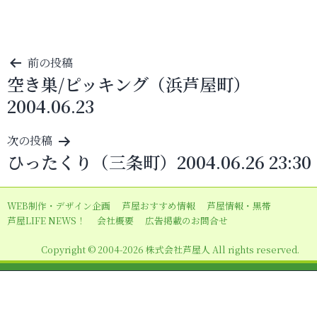
投
前の投稿
空き巣/ピッキング（浜芦屋町）
稿
2004.06.23
ナ
ビ
次の投稿
ゲ
ひったくり（三条町）2004.06.26 23:30
ー
シ
WEB制作・デザイン企画
芦屋おすすめ情報
芦屋情報・黒帯
ョ
芦屋LIFE NEWS！
会社概要
広告掲載のお問合せ
ン
Copyright © 2004-2026 株式会社芦屋人 All rights reserved.