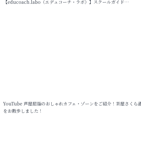
【educoach.labo（エデュコーチ・ラボ）】スクールガイド…
YouTube 芦屋屈指のおしゃれカフェ・ゾーンをご紹介！茶屋さくら
をお散歩しました！