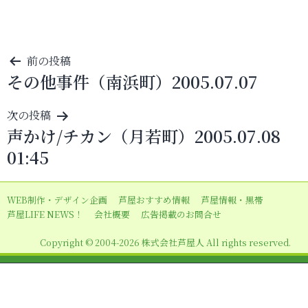
投
前の投稿
その他事件（南浜町）2005.07.07
稿
ナ
次の投稿
ビ
声かけ/チカン（月若町）2005.07.08
ゲ
01:45
ー
シ
WEB制作・デザイン企画
芦屋おすすめ情報
芦屋情報・黒帯
ョ
芦屋LIFE NEWS！
会社概要
広告掲載のお問合せ
ン
Copyright © 2004-2026 株式会社芦屋人 All rights reserved.