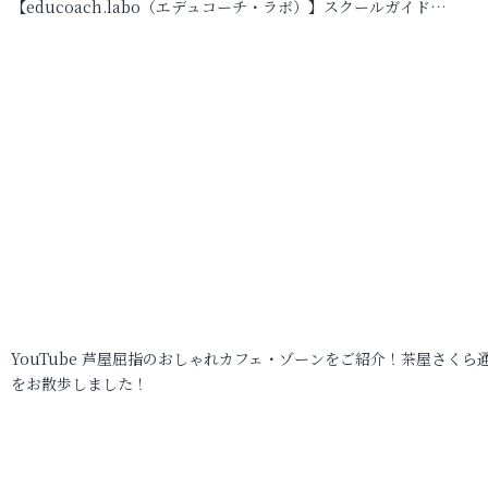
【educoach.labo（エデュコーチ・ラボ）】スクールガイド…
YouTube 芦屋屈指のおしゃれカフェ・ゾーンをご紹介！茶屋さくら
をお散歩しました！