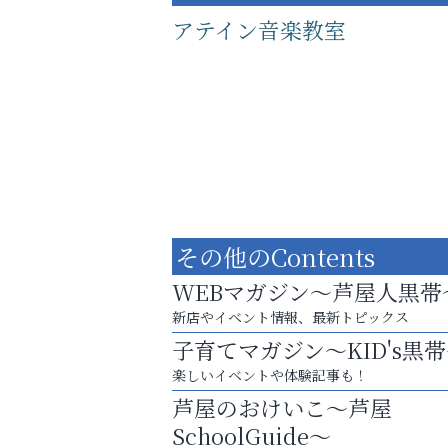
アテイン音楽教室
その他のContents
WEBマガジン～芦屋人黒帯
新店やイベント情報、最新トピックス
子育てマガジン～KID's黒
あなたらしく奏でる、音楽の時間
楽しいイベントや体験記事も！
芦屋インターナショナルス
芦屋のおけいこ～芦屋
ール
SchoolGuide～