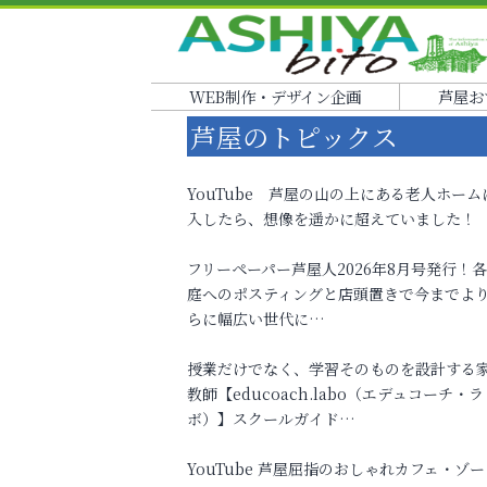
WEB制作・デザイン企画
芦屋お
芦屋のトピックス
YouTube 芦屋の山の上にある老人ホーム
入したら、想像を遥かに超えていました！
フリーペーパー芦屋人2026年8月号発行！
庭へのポスティングと店頭置きで今までよ
らに幅広い世代に…
授業だけでなく、学習そのものを設計する
教師【educoach.labo（エデュコーチ・ラ
ボ）】スクールガイド…
YouTube 芦屋屈指のおしゃれカフェ・ゾー