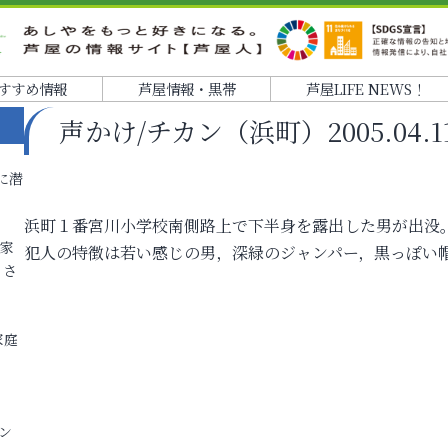
すすめ情報
芦屋情報・黒帯
芦屋LIFE NEWS！
声かけ/チカン（浜町）2005.04.1
に潜
浜町１番宮川小学校南側路上で下半身を露出した男が出没
各家
犯人の特徴は若い感じの男，深緑のジャンパー，黒っぽい
りさ
家庭
ン