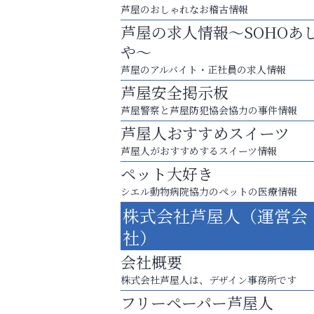
芦屋のおしゃれなお稽古情報
芦屋の求人情報～SOHOあ
や～
芦屋のアルバイト・正社員の求人情報
芦屋安全掲示板
芦屋警察と芦屋防犯協会協力の事件情報
芦屋人おすすめスイーツ
芦屋人がおすすめするスイーツ情報
ペット大好き
シエル動物病院協力のペットの医療情報
「この学校に出会えて、本当によかった。
株式会社芦屋人（運営会
芦屋人~あしやびと~
社）
会社概要
株式会社芦屋人は、デザイン事務所です
フリーペーパー芦屋人