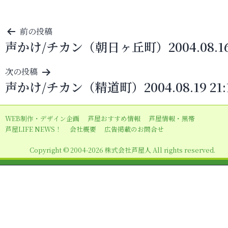
投
前の投稿
声かけ/チカン（朝日ヶ丘町）2004.08.1
稿
ナ
次の投稿
ビ
声かけ/チカン（精道町）2004.08.19 21:
ゲ
ー
WEB制作・デザイン企画
芦屋おすすめ情報
芦屋情報・黒帯
シ
芦屋LIFE NEWS！
会社概要
広告掲載のお問合せ
ョ
Copyright © 2004-2026 株式会社芦屋人 All rights reserved.
ン