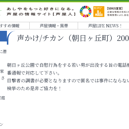
すすめ情報
芦屋情報・黒帯
芦屋LIFE NEWS！
声かけ/チカン（朝日ヶ丘町）2004.08
に潜
朝日ヶ丘公園で自慰行為をする若い男が出没する旨の電話相
各家
番通報で対応して下さい。
りさ
目撃者の調書が必要となりますので匿名では事件にならな
検挙のため是非ご協力を！
家庭
ン