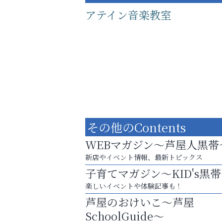
アテイン音楽教室
その他のContents
WEBマガジン～芦屋人黒帯
新店やイベント情報、最新トピックス
子育てマガジン～KID's黒
あなたらしく奏でる、音楽の時間
楽しいイベントや体験記事も！
トレファク出張買取
芦屋のおけいこ～芦屋
SchoolGuide～