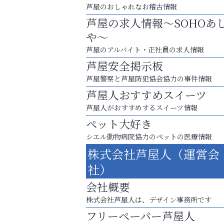
芦屋のおしゃれなお稽古情報
芦屋の求人情報～SOHOあ
や～
芦屋のアルバイト・正社員の求人情報
芦屋安全掲示板
芦屋警察と芦屋防犯協会協力の事件情報
芦屋人おすすめスイーツ
芦屋人がおすすめするスイーツ情報
ペット大好き
査定のプロが心を込めて出張査定
シエル動物病院協力のペットの医療情報
ご不要品の売却はトレファク出張買取へ
株式会社芦屋人（運営会
芦屋インターナショナルス
社）
ール
会社概要
株式会社芦屋人は、デザイン事務所です
フリーペーパー芦屋人