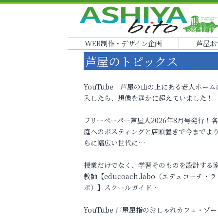
WEB制作・デザイン企画
芦屋お
芦屋のトピックス
YouTube 芦屋の山の上にある老人ホーム
入したら、想像を遥かに超えていました！
フリーペーパー芦屋人2026年8月号発行！
庭へのポスティングと店頭置きで今までよ
らに幅広い世代に…
授業だけでなく、学習そのものを設計する
教師【educoach.labo（エデュコーチ・ラ
ボ）】スクールガイド…
YouTube 芦屋屈指のおしゃれカフェ・ゾー