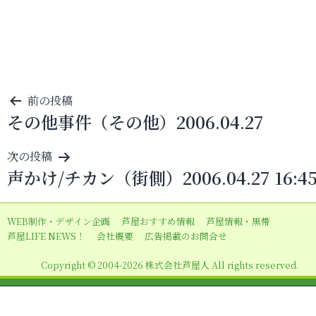
投
前の投稿
その他事件（その他）2006.04.27
稿
ナ
次の投稿
ビ
声かけ/チカン（街側）2006.04.27 16:4
ゲ
ー
WEB制作・デザイン企画
芦屋おすすめ情報
芦屋情報・黒帯
シ
芦屋LIFE NEWS！
会社概要
広告掲載のお問合せ
ョ
Copyright © 2004-2026 株式会社芦屋人 All rights reserved.
ン