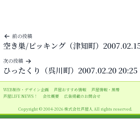
投
前の投稿
空き巣/ピッキング（津知町）2007.02.1
稿
ナ
次の投稿
ビ
ひったくり（呉川町）2007.02.20 20:25
ゲ
ー
WEB制作・デザイン企画
芦屋おすすめ情報
芦屋情報・黒帯
シ
芦屋LIFE NEWS！
会社概要
広告掲載のお問合せ
ョ
Copyright © 2004-2026 株式会社芦屋人 All rights reserved.
ン