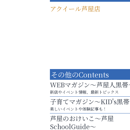
アクイール芦屋店
その他のContents
WEBマガジン～芦屋人黒帯
新店やイベント情報、最新トピックス
子育てマガジン～KID's黒
洋服お売りください！ 買取サービスは
楽しいイベントや体験記事も！
出張・宅配・持ち込みすべて無料！
芦屋のおけいこ～芦屋
おそうじ本舗芦屋東
SchoolGuide～