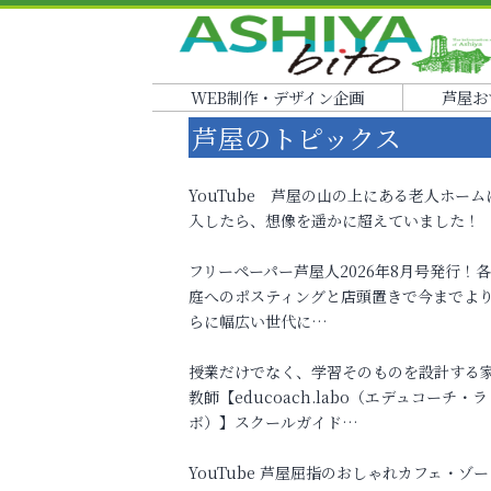
WEB制作・デザイン企画
芦屋お
芦屋のトピックス
YouTube 芦屋の山の上にある老人ホーム
入したら、想像を遥かに超えていました！
フリーペーパー芦屋人2026年8月号発行！
庭へのポスティングと店頭置きで今までよ
らに幅広い世代に…
授業だけでなく、学習そのものを設計する
教師【educoach.labo（エデュコーチ・ラ
ボ）】スクールガイド…
YouTube 芦屋屈指のおしゃれカフェ・ゾー