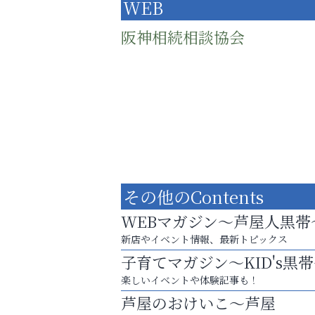
WEB
阪神相続相談協会
その他のContents
WEBマガジン～芦屋人黒帯
新店やイベント情報、最新トピックス
子育てマガジン～KID's黒
まずは話してみませんか？
楽しいイベントや体験記事も！
「相続」無料相談会カフェ
芦屋のおけいこ～芦屋
トレファク出張買取