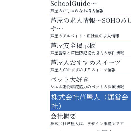
SchoolGuide～
芦屋のおしゃれなお稽古情報
芦屋の求人情報～SOHOあ
や～
芦屋のアルバイト・正社員の求人情報
芦屋安全掲示板
芦屋警察と芦屋防犯協会協力の事件情報
芦屋人おすすめスイーツ
芦屋人がおすすめするスイーツ情報
ペット大好き
シエル動物病院協力のペットの医療情報
査定のプロが心を込めて出張査定
株式会社芦屋人（運営会
ご不要品の売却はトレファク出張買取へ
社）
そうさくてっぱん樹々
会社概要
株式会社芦屋人は、デザイン事務所です