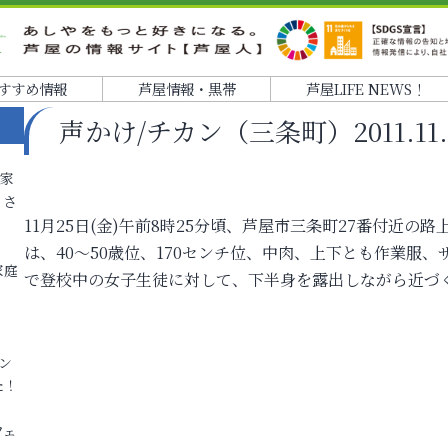
すすめ情報
芦屋情報・黒帯
芦屋LIFE NEWS！
声かけ/チカン（三条町）2011.11.25
各家
りさ
11月25日(金)午前8時25分頃、芦屋市三条町27番付近
は、40～50歳位、170センチ位、中肉、上下とも作業服
家庭
で登校中の女子生徒に対して、下半身を露出しながら近づ
ン
た！
フェ