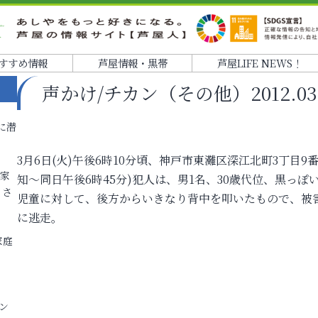
すすめ情報
芦屋情報・黒帯
芦屋LIFE NEWS！
声かけ/チカン（その他）2012.03.06
に潜
3月6日(火)午後6時10分頃、神戸市東灘区深江北町3丁目
各家
知～同日午後6時45分)犯人は、男1名、30歳代位、黒っ
りさ
児童に対して、後方からいきなり背中を叩いたもので、被
に逃走。
家庭
ン