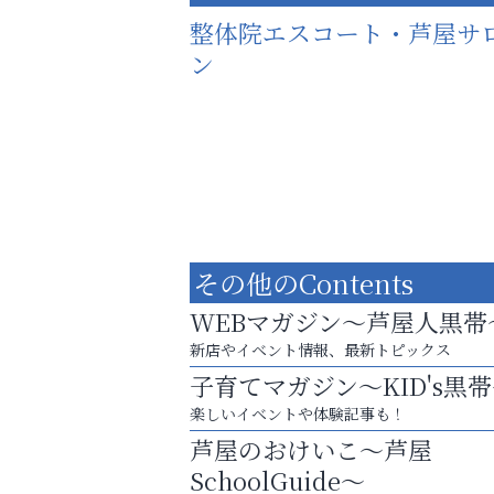
整体院エスコート・芦屋サ
ン
その他のContents
WEBマガジン～芦屋人黒帯
新店やイベント情報、最新トピックス
子育てマガジン～KID's黒
楽しいイベントや体験記事も！
猫背･側弯、背骨の歪みを
芦屋のおけいこ～芦屋
整えませんか？
SchoolGuide～
ラ・ミカ矯正歯科