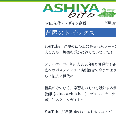
WEB制作・デザイン企画
芦屋お
芦屋のトピックス
YouTube 芦屋の山の上にある老人ホーム
入したら、想像を遥かに超えていました！
フリーペーパー芦屋人2026年8月号発行！
庭へのポスティングと店頭置きで今までよ
らに幅広い世代に…
授業だけでなく、学習そのものを設計する
教師【educoach.labo（エデュコーチ・ラ
ボ）】スクールガイド…
YouTube 芦屋屈指のおしゃれカフェ・ゾー