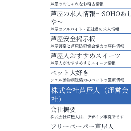
芦屋のおしゃれなお稽古情報
芦屋の求人情報～SOHOあ
や～
芦屋のアルバイト・正社員の求人情報
芦屋安全掲示板
芦屋警察と芦屋防犯協会協力の事件情報
芦屋人おすすめスイーツ
芦屋人がおすすめするスイーツ情報
ペット大好き
シエル動物病院協力のペットの医療情報
株式会社芦屋人（運営会
お一人おひとりに合う治療をご提案
社）
口元から始まる、自分らしい毎日を
会社概要
おそうじ本舗芦屋東
株式会社芦屋人は、デザイン事務所です
フリーペーパー芦屋人