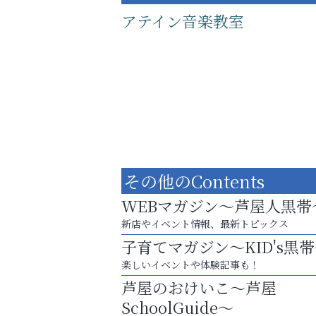
アテイン音楽教室
その他のContents
WEBマガジン～芦屋人黒帯
新店やイベント情報、最新トピックス
子育てマガジン～KID's黒
あなたらしく奏でる、音楽の時間
楽しいイベントや体験記事も！
阪神相続相談協会
芦屋のおけいこ～芦屋
SchoolGuide～