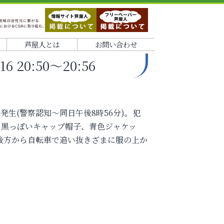
芦屋人とは
お問い合わせ
 20:50～20:56
件発生(警察認知～同日午後8時56分)。犯
、黒っぽいキャップ帽子、青色ジャケッ
後方から自転車で追い抜きざまに服の上か