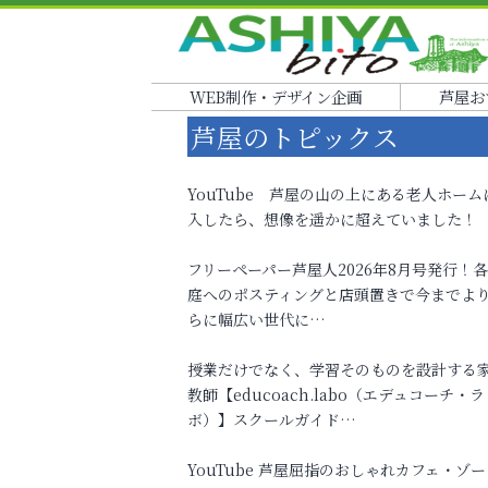
WEB制作・デザイン企画
芦屋お
芦屋のトピックス
YouTube 芦屋の山の上にある老人ホーム
入したら、想像を遥かに超えていました！
フリーペーパー芦屋人2026年8月号発行！
庭へのポスティングと店頭置きで今までよ
らに幅広い世代に…
授業だけでなく、学習そのものを設計する
教師【educoach.labo（エデュコーチ・ラ
ボ）】スクールガイド…
YouTube 芦屋屈指のおしゃれカフェ・ゾー