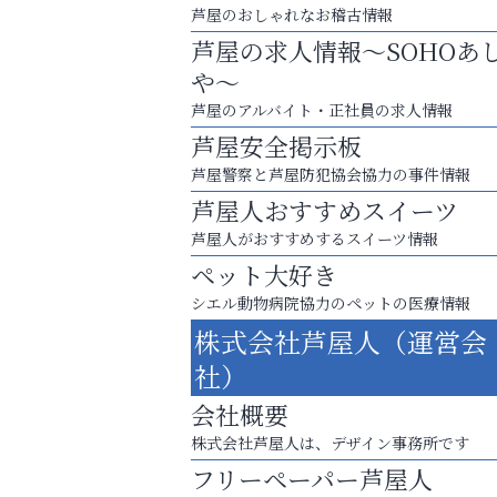
芦屋のおしゃれなお稽古情報
芦屋の求人情報～SOHOあ
や～
芦屋のアルバイト・正社員の求人情報
芦屋安全掲示板
芦屋警察と芦屋防犯協会協力の事件情報
芦屋人おすすめスイーツ
芦屋人がおすすめするスイーツ情報
ペット大好き
まずは話してみませんか？
シエル動物病院協力のペットの医療情報
「相続」無料相談会カフェ
株式会社芦屋人（運営会
南芦屋浜皮膚科クリニック
社）
会社概要
株式会社芦屋人は、デザイン事務所です
フリーペーパー芦屋人