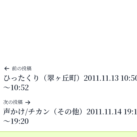
投
前の投稿
ひったくり（翠ヶ丘町）2011.11.13 10:5
稿
～10:52
ナ
ビ
次の投稿
ゲ
声かけ/チカン（その他）2011.11.14 19:1
ー
～19:20
シ
ョ