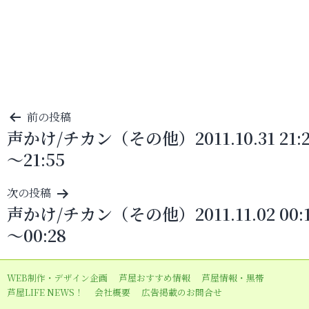
投
前の投稿
声かけ/チカン（その他）2011.10.31 21:2
稿
～21:55
ナ
ビ
次の投稿
ゲ
声かけ/チカン（その他）2011.11.02 00:
ー
～00:28
シ
ョ
WEB制作・デザイン企画
芦屋おすすめ情報
芦屋情報・黒帯
ン
芦屋LIFE NEWS！
会社概要
広告掲載のお問合せ