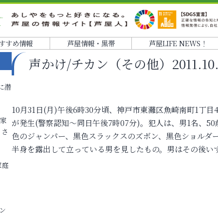
すすめ情報
芦屋情報・黒帯
芦屋LIFE NEWS！
声かけ/チカン（その他）2011.10.31
に潜
10月31日(月)午後6時30分頃、神戸市東灘区魚崎南町1
各家
が発生(警察認知～同日午後7時07分)。犯人は、男1名、5
りさ
色のジャンパー、黒色スラックスのズボン、黒色ショルダー
半身を露出して立っている男を見したもの。男はその後い
家庭
ン