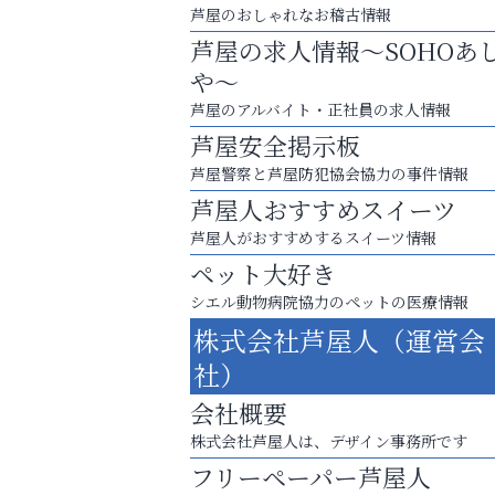
芦屋のおしゃれなお稽古情報
芦屋の求人情報～SOHOあ
や～
芦屋のアルバイト・正社員の求人情報
芦屋安全掲示板
芦屋警察と芦屋防犯協会協力の事件情報
芦屋人おすすめスイーツ
芦屋人がおすすめするスイーツ情報
ペット大好き
シエル動物病院協力のペットの医療情報
「この学校に出会えて、本当によかった。
株式会社芦屋人（運営会
芦屋人~あしやびと~
社）
会社概要
株式会社芦屋人は、デザイン事務所です
フリーペーパー芦屋人