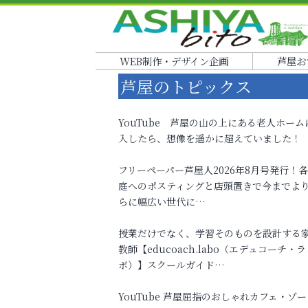
WEB制作・デザイン企画
芦屋お
芦屋のトピックス
YouTube 芦屋の山の上にある老人ホーム
入したら、想像を遥かに超えていました！
フリーペーパー芦屋人2026年8月号発行！
庭へのポスティングと店頭置きで今までよ
らに幅広い世代に…
授業だけでなく、学習そのものを設計する
教師【educoach.labo（エデュコーチ・ラ
ボ）】スクールガイド…
YouTube 芦屋屈指のおしゃれカフェ・ゾー