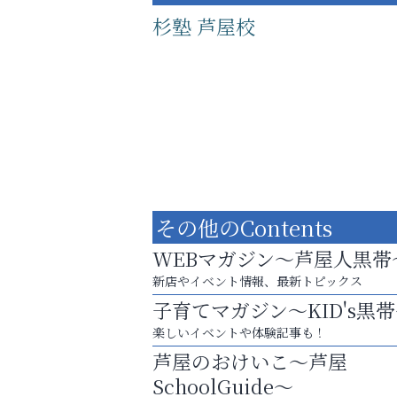
杉塾 芦屋校
その他のContents
WEBマガジン～芦屋人黒帯
新店やイベント情報、最新トピックス
子育てマガジン～KID's黒
学び方が変われば、成績は変わる。
楽しいイベントや体験記事も！
芦屋インターナショナルス
芦屋のおけいこ～芦屋
ール
SchoolGuide～