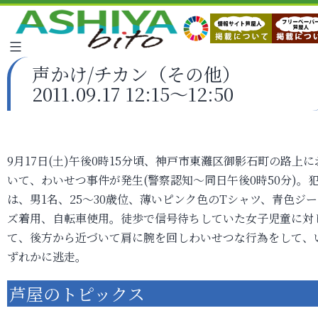
声かけ/チカン（その他）
2011.09.17 12:15～12:50
9月17日(土)午後0時15分頃、神戸市東灘区御影石町の路上に
いて、わいせつ事件が発生(警察認知～同日午後0時50分)。
は、男1名、25～30歳位、薄いピンク色のTシャツ、青色ジ
ズ着用、自転車使用。徒歩で信号待ちしていた女子児童に対
て、後方から近づいて肩に腕を回しわいせつな行為をして、
ずれかに逃走。
芦屋のトピックス