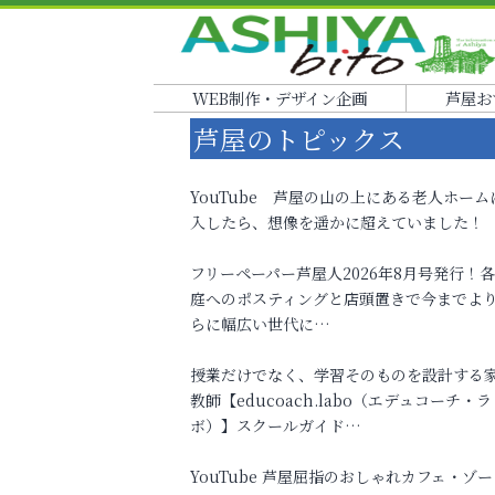
WEB制作・デザイン企画
芦屋お
芦屋のトピックス
YouTube 芦屋の山の上にある老人ホーム
入したら、想像を遥かに超えていました！
フリーペーパー芦屋人2026年8月号発行！
庭へのポスティングと店頭置きで今までよ
らに幅広い世代に…
授業だけでなく、学習そのものを設計する
教師【educoach.labo（エデュコーチ・ラ
ボ）】スクールガイド…
YouTube 芦屋屈指のおしゃれカフェ・ゾー