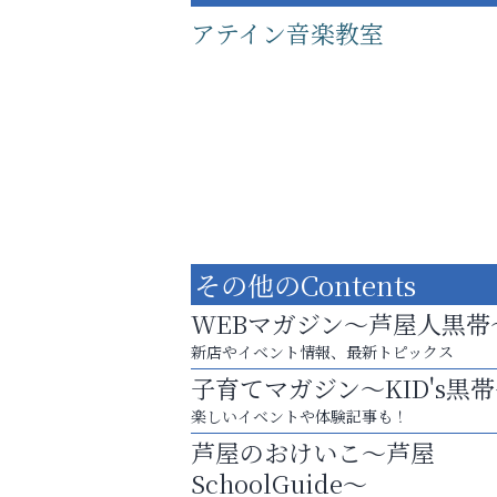
アテイン音楽教室
その他のContents
WEBマガジン～芦屋人黒帯
新店やイベント情報、最新トピックス
子育てマガジン～KID's黒
あなたらしく奏でる、音楽の時間
楽しいイベントや体験記事も！
芦屋インターナショナルス
芦屋のおけいこ～芦屋
ール
SchoolGuide～