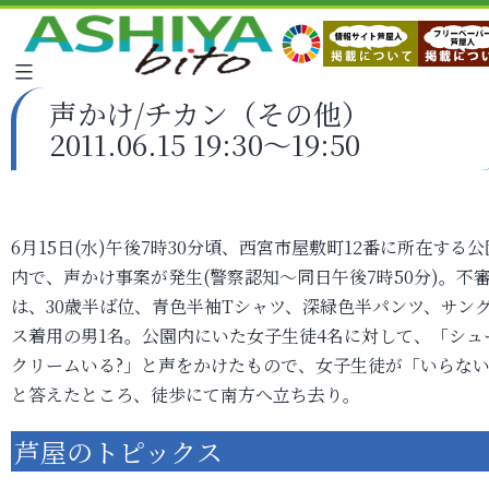
声かけ/チカン（その他）
2011.06.15 19:30～19:50
6月15日(水)午後7時30分頃、西宮市屋敷町12番に所在する公
内で、声かけ事案が発生(警察認知～同日午後7時50分)。不
は、30歳半ば位、青色半袖Tシャツ、深緑色半パンツ、サン
ス着用の男1名。公園内にいた女子生徒4名に対して、「シュ
クリームいる?」と声をかけたもので、女子生徒が「いらな
と答えたところ、徒歩にて南方へ立ち去り。
芦屋のトピックス