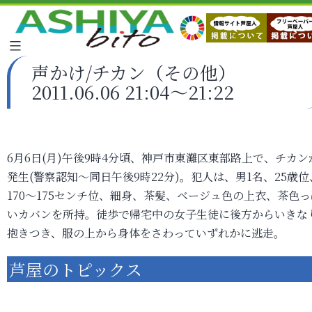
声かけ/チカン（その他）
2011.06.06 21:04～21:22
6月6日(月)午後9時4分頃、神戸市東灘区東部路上で、チカン
発生(警察認知～同日午後9時22分)。犯人は、男1名、25歳位
170～175センチ位、細身、茶髪、ベージュ色の上衣、茶色っ
いカバンを所持。徒歩で帰宅中の女子生徒に後方からいきな
抱きつき、服の上から身体をさわっていずれかに逃走。
芦屋のトピックス