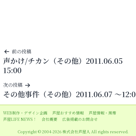
投
前の投稿
声かけ/チカン（その他）2011.06.05
稿
15:00
ナ
ビ
次の投稿
ゲ
その他事件（その他）2011.06.07 ～12:0
ー
シ
WEB制作・デザイン企画
芦屋おすすめ情報
芦屋情報・黒帯
ョ
芦屋LIFE NEWS！
会社概要
広告掲載のお問合せ
ン
Copyright © 2004-2026 株式会社芦屋人 All rights reserved.