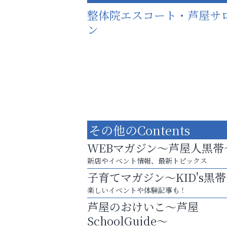
整体院エスコート・芦屋サ
ン
その他のContents
WEBマガジン～芦屋人黒帯
新店やイベント情報、最新トピックス
子育てマガジン～KID's黒
楽しいイベントや体験記事も！
猫背･側弯、背骨の歪みを
芦屋のおけいこ～芦屋
整えませんか？
SchoolGuide～
ラ・ミカ矯正歯科