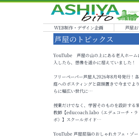
WEB制作・デザイン企画
芦屋お
芦屋のトピックス
YouTube 芦屋の山の上にある老人ホーム
入したら、想像を遥かに超えていました！
フリーペーパー芦屋人2026年8月号発行！
庭へのポスティングと店頭置きで今までよ
らに幅広い世代に…
授業だけでなく、学習そのものを設計する
教師【educoach.labo（エデュコーチ・ラ
ボ）】スクールガイド…
YouTube 芦屋屈指のおしゃれカフェ・ゾー