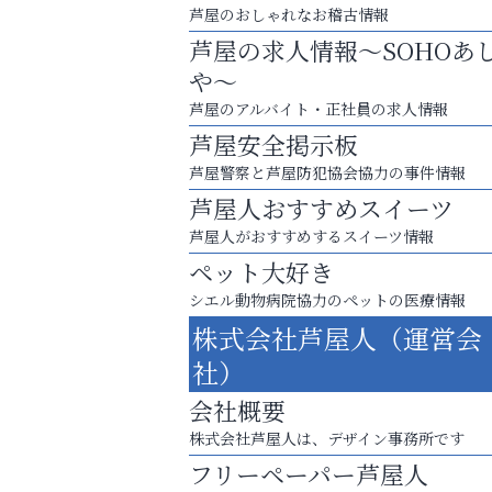
芦屋のおしゃれなお稽古情報
芦屋の求人情報～SOHOあ
や～
芦屋のアルバイト・正社員の求人情報
芦屋安全掲示板
芦屋警察と芦屋防犯協会協力の事件情報
芦屋人おすすめスイーツ
芦屋人がおすすめするスイーツ情報
ペット大好き
シエル動物病院協力のペットの医療情報
株式会社芦屋人（運営会
お一人おひとりに合う治療をご提案
社）
口元から始まる、自分らしい毎日を
会社概要
アテイン音楽教室
株式会社芦屋人は、デザイン事務所です
フリーペーパー芦屋人