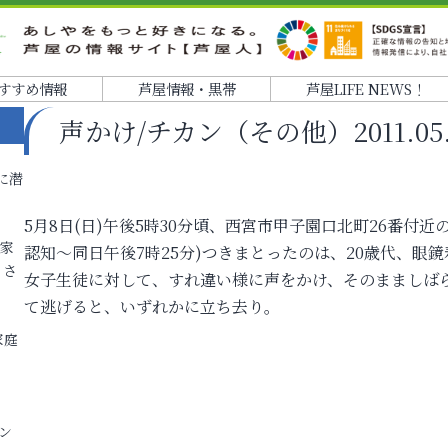
すすめ情報
芦屋情報・黒帯
芦屋LIFE NEWS！
声かけ/チカン（その他）2011.05.08
に潜
5月8日(日)午後5時30分頃、西宮市甲子園口北町26番付
各家
認知～同日午後7時25分)つきまとったのは、20歳代、眼
りさ
女子生徒に対して、すれ違い様に声をかけ、そのまましば
て逃げると、いずれかに立ち去り。
家庭
ン