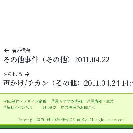
投
前の投稿
その他事件（その他）2011.04.22
稿
ナ
次の投稿
ビ
声かけ/チカン（その他）2011.04.24 14:
ゲ
ー
WEB制作・デザイン企画
芦屋おすすめ情報
芦屋情報・黒帯
シ
芦屋LIFE NEWS！
会社概要
広告掲載のお問合せ
ョ
Copyright © 2004-2026 株式会社芦屋人 All rights reserved.
ン