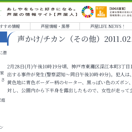
すすめ情報
芦屋情報・黒帯
芦屋LIFE NEWS！
声かけ/チカン（その他）2011.02.28
に潜
2月28日(月)午後10時19分頃、神戸市東灘区深江本町3
各家
出する事件が発生(警察認知～同日午後10時49分)。犯人は
りさ
黄色地に青色ボーダー柄のセーター、黒っぽい色のズボン
対し、公園内から下半身を露出したもので、女性が走って
家庭
ン