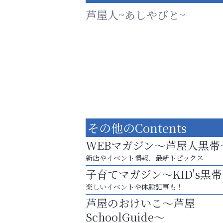
芦屋人~あしやびと~
その他のContents
WEBマガジン～芦屋人黒帯
新店やイベント情報、最新トピックス
子育てマガジン～KID's黒
芦屋・西宮・神戸の新店舗PRやリニューア
楽しいイベントや体験記事も！
知などお気軽にご相談ください。
芦屋のおけいこ～芦屋
便利屋ファースト
SchoolGuide～