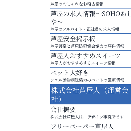
芦屋のおしゃれなお稽古情報
芦屋の求人情報～SOHOあ
や～
芦屋のアルバイト・正社員の求人情報
芦屋安全掲示板
芦屋警察と芦屋防犯協会協力の事件情報
芦屋人おすすめスイーツ
芦屋人がおすすめするスイーツ情報
ペット大好き
シエル動物病院協力のペットの医療情報
庭のお手入れから遺品整理まで
株式会社芦屋人（運営会
ちょっとしたお困りごともOK!
社）
整体院エスコート・芦屋サ
会社概要
ン
株式会社芦屋人は、デザイン事務所です
フリーペーパー芦屋人