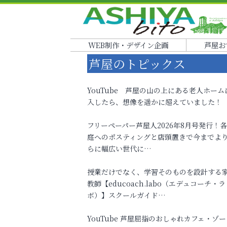
WEB制作・デザイン企画
芦屋お
芦屋のトピックス
YouTube 芦屋の山の上にある老人ホーム
入したら、想像を遥かに超えていました！
フリーペーパー芦屋人2026年8月号発行！
庭へのポスティングと店頭置きで今までよ
らに幅広い世代に…
授業だけでなく、学習そのものを設計する
教師【educoach.labo（エデュコーチ・ラ
ボ）】スクールガイド…
YouTube 芦屋屈指のおしゃれカフェ・ゾー