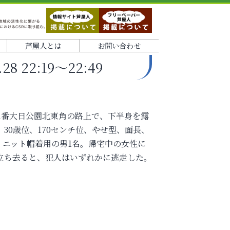
芦屋人とは
お問い合わせ
 22:19～22:49
丁目1番大日公園北東角の路上で、下半身を露
、30歳位、170センチ位、やせ型、面長、
、ニット帽着用の男1名。帰宅中の女性に
立ち去ると、犯人はいずれかに逃走した。