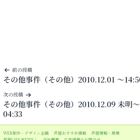
投
前の投稿
その他事件（その他）2010.12.01 ～14:5
稿
ナ
次の投稿
ビ
その他事件（その他）2010.12.09 未明～
ゲ
04:33
ー
シ
WEB制作・デザイン企画
芦屋おすすめ情報
芦屋情報・黒帯
ョ
芦屋LIFE NEWS！
会社概要
広告掲載のお問合せ