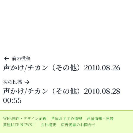
投
前の投稿
声かけ/チカン（その他）2010.08.26
稿
ナ
次の投稿
ビ
声かけ/チカン（その他）2010.08.28
ゲ
00:55
ー
シ
WEB制作・デザイン企画
芦屋おすすめ情報
芦屋情報・黒帯
ョ
芦屋LIFE NEWS！
会社概要
広告掲載のお問合せ
ン